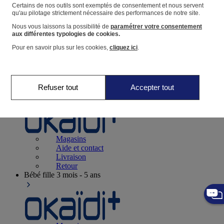
Suivre une commande
Certains de nos outils sont exemptés de consentement et nous servent
qu'au pilotage strictement nécessaire des performances de notre site.
Panier
Nous vous laissons la possibilité de
paramétrer votre consentement
Favoris
aux différentes typologies de cookies.
Pour en savoir plus sur les cookies,
cliquez ici
.
Refuser tout
Accepter tout
Naissance
0-12 mois
Magasins
Aide et contact
Livraison
Retour
Bébé fille
3 mois - 5 ans