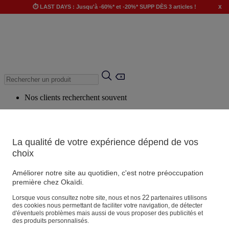
x
⏱️ LAST DAYS : Jusqu'à -60%* et -20%* SUPP DÈS 3 articles !
Nos clients recherchent souvent
Mots clés suggérés
Conseils suggérés
La qualité de votre expérience dépend de vos
Produits suggérés
choix
Voir tous les produits
Améliorer notre site au quotidien, c'est notre préoccupation
première chez Okaïdi.
Magasin
22
Lorsque vous consultez notre site, nous et nos
partenaires utilisons
des cookies nous permettant de faciliter votre navigation, de détecter
d'éventuels problèmes mais aussi de vous proposer des publicités et
des produits personnalisés.
Vos informations personnelles