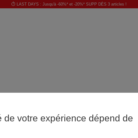
⏱️ LAST DAYS : Jusqu'à -60%* et -20%* SUPP DÈS 3 articles !
é de votre expérience dépend de