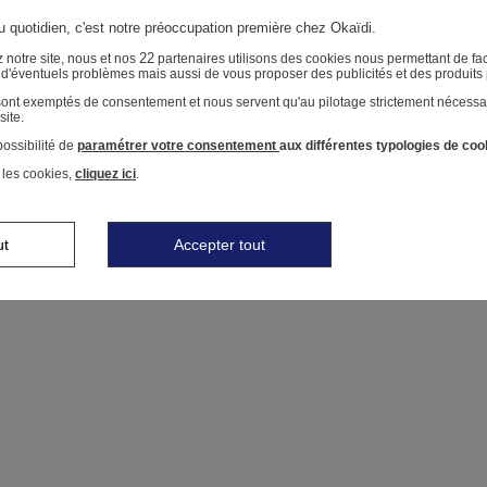
au quotidien, c'est notre préoccupation première chez Okaïdi.
22
 notre site, nous et nos
partenaires utilisons des cookies nous permettant de faci
r d'éventuels problèmes mais aussi de vous proposer des publicités et des produits
 sont exemptés de consentement et nous servent qu'au pilotage strictement nécessa
site.
ossibilité de
paramétrer votre consentement
aux différentes typologies de coo
 les cookies,
cliquez ici
.
ut
Accepter tout