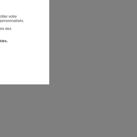
liter votre
 personnalisés.
ire des
kies.