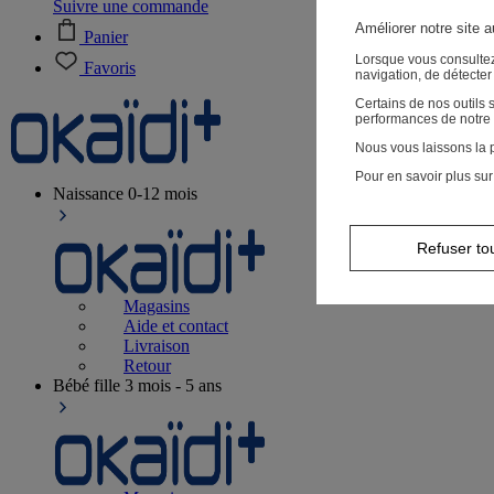
Suivre une commande
Améliorer notre site 
Panier
Lorsque vous consultez
Favoris
navigation, de détecte
Certains de nos outils
performances de notre 
Nous vous laissons la p
Pour en savoir plus sur
Naissance
0-12 mois
Refuser to
Magasins
Aide et contact
Livraison
Retour
Bébé fille
3 mois - 5 ans