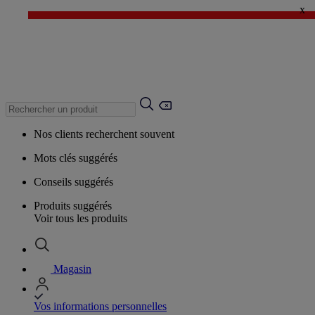
x
✨ LAST DAYS : Jusqu'à -60%* ✨
💙 1€* le 3ème article sur une sélection Été 💙
Nos clients recherchent souvent
Mots clés suggérés
Conseils suggérés
Produits suggérés
Voir tous les produits
Magasin
Vos informations personnelles