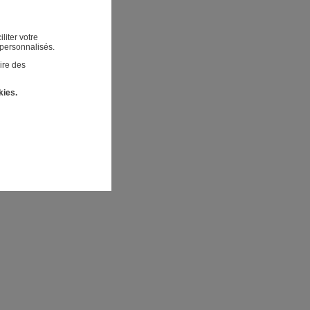
liter votre
 personnalisés.
ire des
kies.