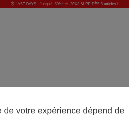
⏱️ LAST DAYS : Jusqu'à -60%* et -20%* SUPP DÈS 3 articles !
é de votre expérience dépend de