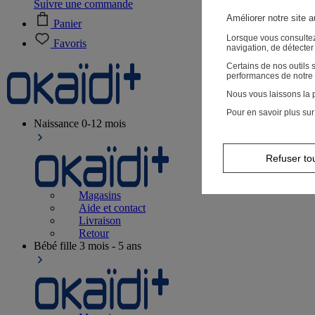
Suivre une commande
Améliorer notre site 
Panier
Lorsque vous consultez
Favoris
navigation, de détecte
Certains de nos outils
performances de notre 
Nous vous laissons la p
Pour en savoir plus sur
Naissance
0-12 mois
Refuser to
Magasins
Aide et contact
Livraison
Retour
Bébé fille
3 mois - 5 ans