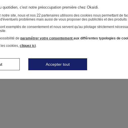
au quotidien, c'est notre préoccupation première chez Okaïdi.
22
 notre site, nous et nos
partenaires utilisons des cookies nous permettant de faci
r d'éventuels problèmes mais aussi de vous proposer des publicités et des produits
 sont exemptés de consentement et nous servent qu'au pilotage strictement nécessa
site.
ossibilité de
paramétrer votre consentement
aux différentes typologies de coo
 les cookies,
cliquez ici
.
ut
Accepter tout