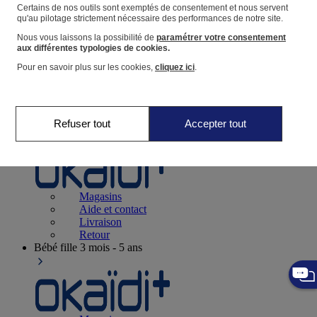
Suivre une commande
Certains de nos outils sont exemptés de consentement et nous servent
qu'au pilotage strictement nécessaire des performances de notre site.
Panier
Nous vous laissons la possibilité de
paramétrer votre consentement
Favoris
aux différentes typologies de cookies.
Pour en savoir plus sur les cookies,
cliquez ici
.
Refuser tout
Accepter tout
Naissance
0-12 mois
Magasins
Aide et contact
Livraison
Retour
Bébé fille
3 mois - 5 ans