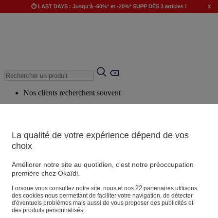
x
⏱️ LAST DAYS : Jusqu'à -60%* et -20%* SUPP DÈS 3 articles !
Nos clients recherchent souvent
Mots clés suggérés
Conseils suggérés
La qualité de votre expérience dépend de vos
Produits suggérés
choix
Voir tous les produits
Améliorer notre site au quotidien, c'est notre préoccupation
première chez Okaïdi.
Magasin
22
Lorsque vous consultez notre site, nous et nos
partenaires utilisons
des cookies nous permettant de faciliter votre navigation, de détecter
d'éventuels problèmes mais aussi de vous proposer des publicités et
des produits personnalisés.
Vos informations personnelles