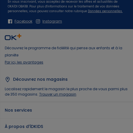
En vous inscrivant, vous acceptez de recevoir les offres et actualités de
OKAÏDI OBAÏBI. Pour plus d'informations sur le traitement de vos données
personnelles, vous pouvez consulter notre rubrique
Données personnelles.
Facebook
Instagram
Découvrez le programme de fidélité qui pense aux enfants et à la
planète
Par ici, les avantages
Découvrez nos magasins
Localisez rapidement le magasin le plus proche de vous parmi plus
de 350 magasins.
Trouver un magasin
Nos services
À propos d’ÏDKIDS