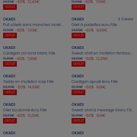
⏱️ Last days
Nos conseils
Nos conseils
Nos sélections
Nos conseils
-50%
12,49€
-60%
7,99€
24,99€
19,99€
Jusqu'à -60%*
+
+
OUTLET
OUTLET
Nos conseils
Nos sélections
Jeux sportifs
OKAIDI
OKAIDI
2
Coloris
Pull côtelé sans manches violet grenat fille
Gilet à paillettes écru Fille
Nos conseils
-60%
7,99€
-60%
9,99€
19,99€
24,99€
+
+
Nos Pantalons & Leggings
Nos Pantalons
Nouvelle Collection
J'en profite
J'en profite
J'en profite
OUTLET
OUTLET
Nouvelle collection
J'en profite
OKAIDI
OKAIDI
Cardigan col rond blanc Fille
Sweat-shirt en molleton fantaisie marine Fille
-60%
7,99€
-50%
12,99€
19,99€
25,99€
+
+
Idées Cadeaux Naissance
J'en profite
OUTLET
OUTLET
OKAIDI
OKAIDI
Teddy en molleton rose Fille
Cardigan ajouré écru Fille
-50%
14,99€
-60%
9,19€
29,99€
22,99€
+
+
OUTLET
OUTLET
OKAIDI
OKAIDI
Gilet boutonné écru Fille
Sweat-shirt à message blanc Fille
-60%
10,39€
-60%
9,19€
25,99€
22,99€
+
+
OUTLET
OUTLET
OKAIDI
OKAIDI