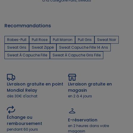
à la catégorie Pulls, sweats
Recommandations
Robes-Pull
Pull Rose
Pull Marron
Pull Gris
Sweat Noir
Sweat Gris
Sweat Zippé
Sweat Capuche Fille 14 Ans
Sweat À Capuche Fille
Sweat À Capuche Gris Fille
Livraison gratuite en point
Livraison gratuite en
Mondial Relay
magasin
dès 30€ d'achat
en 2 à 4 jours
Échange ou
E-réservation
remboursement
en 2 heures dans votre
pendant 60 jours
magasin