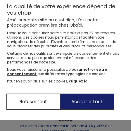
OKAIDI
OKAIDI
La qualité de votre expérience dépend de
Pull à col collerette rouge Fille
Teddy en molleton gris Fille
vos choix
-60%
11,99€
-60%
11,99€
29,99€
29,99€
+
+
OUTLET
OUTLET
Améliorer notre site au quotidien, c'est notre
préoccupation première chez Okaïdi.
OKAIDI
OKAIDI
2
Coloris
22
Lorsque vous consultez notre site, nous et nos
partenaires
Sweat-shirt à message blanc Fille
Pull motif tricotin écru Fille
utilisons des cookies nous permettant de faciliter votre
-60%
9,99€
-60%
9,19€
24,99€
22,99€
+
+
navigation, de détecter d'éventuels problèmes mais aussi de
OUTLET
OUTLET
vous proposer des publicités et des produits personnalisés.
Certains de nos outils sont exemptés de consentement et nous
OKAIDI
2
Coloris
OKAIDI
2
Coloris
servent qu'au pilotage strictement nécessaire des
Sweat-shirt à message métallisé mauve Fille
Pull rayé côtelé marron Fille
performances de notre site.
-50%
11,49€
-50%
11,49€
22,99€
22,99€
Nous vous laissons la possibilité de
paramétrer votre
OUTLET
OUTLET
consentement
aux différentes typologies de cookies.
Pour en savoir plus sur les cookies,
cliquez ici
.
Refuser tout
Accepter tout
1
2
Les clients Okaidi donnent la note de
4.76 / 2122
avis