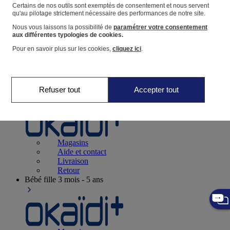
Suivre une commande
Certains de nos outils sont exemptés de consentement et nous servent
qu'au pilotage strictement nécessaire des performances de notre site.
Panier
Nous vous laissons la possibilité de
paramétrer votre consentement
Favoris
aux différentes typologies de cookies.
Pour en savoir plus sur les cookies,
cliquez ici
.
Refuser tout
Accepter tout
Naissance
0-12 mois
Magasins
Aide et contact
Livraison
Retour
Bébé fille
3 mois - 5 ans