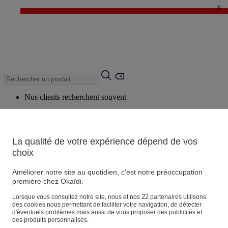
x
✨ LAST DAYS : Jusqu'à -60%* ✨
💙 1€* le 3ème article sur une sélection Été 💙
Nos clients recherchent souvent
Mots clés suggérés
Conseils suggérés
La qualité de votre expérience dépend de vos
Produits suggérés
choix
Voir tous les produits
Améliorer notre site au quotidien, c'est notre préoccupation
première chez Okaïdi.
Magasin
22
Lorsque vous consultez notre site, nous et nos
partenaires utilisons
des cookies nous permettant de faciliter votre navigation, de détecter
d'éventuels problèmes mais aussi de vous proposer des publicités et
des produits personnalisés.
Vos informations personnelles