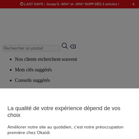
x
⏱️ LAST DAYS : Jusqu'à -60%* et -20%* SUPP DÈS 3 articles !
Nos clients recherchent souvent
Mots clés suggérés
Conseils suggérés
Produits suggérés
Voir tous les produits
La qualité de votre expérience dépend de vos
choix
Magasin
Améliorer notre site au quotidien, c'est notre préoccupation
première chez Okaïdi.
Vos informations personnelles