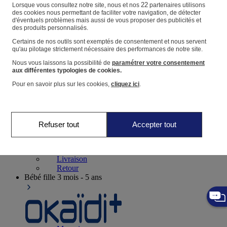
Suivre une commande
22
Lorsque vous consultez notre site, nous et nos
partenaires utilisons
des cookies nous permettant de faciliter votre navigation, de détecter
Panier
d'éventuels problèmes mais aussi de vous proposer des publicités et
des produits personnalisés.
Favoris
Certains de nos outils sont exemptés de consentement et nous servent
qu'au pilotage strictement nécessaire des performances de notre site.
Nous vous laissons la possibilité de
paramétrer votre consentement
aux différentes typologies de cookies.
Pour en savoir plus sur les cookies,
cliquez ici
.
Naissance
0-12 mois
Refuser tout
Accepter tout
Magasins
Aide et contact
Livraison
Retour
Bébé fille
3 mois - 5 ans