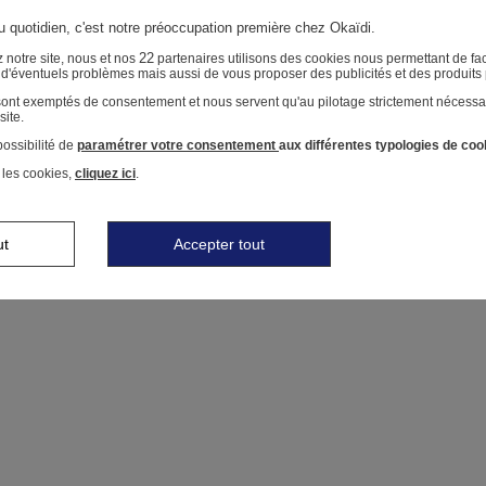
au quotidien, c'est notre préoccupation première chez Okaïdi.
22
 notre site, nous et nos
partenaires utilisons des cookies nous permettant de faci
r d'éventuels problèmes mais aussi de vous proposer des publicités et des produits
 sont exemptés de consentement et nous servent qu'au pilotage strictement nécessa
site.
ossibilité de
paramétrer votre consentement
aux différentes typologies de coo
 les cookies,
cliquez ici
.
ut
Accepter tout