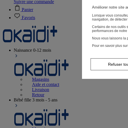
Suivre une commande
Améliorer notre site 
Panier
Lorsque vous consultez
Favoris
navigation, de détecte
Certains de nos outils
performances de notre 
Nous vous laissons la p
Pour en savoir plus sur
Naissance
0-12 mois
Refuser to
Magasins
Aide et contact
Livraison
Retour
Bébé fille
3 mois - 5 ans