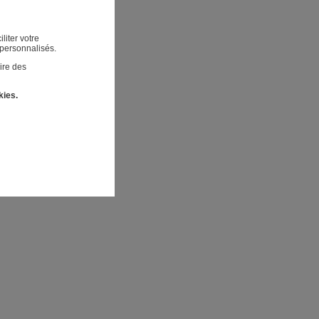
liter votre
 personnalisés.
ire des
kies.