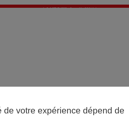
✨ LAST DAYS : Jusqu'à -60%* ✨
💙 1€* le 3ème article sur une sélection Été 💙
é de votre expérience dépend de