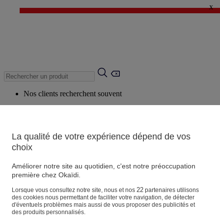
x
✨ LAST DAYS : Jusqu'à -60%* ✨
💙 1€* le 3ème article sur une sélection Été 💙
Nos clients recherchent souvent
Mots clés suggérés
Conseils suggérés
La qualité de votre expérience dépend de vos
Produits suggérés
choix
Voir tous les produits
Améliorer notre site au quotidien, c'est notre préoccupation
première chez Okaïdi.
Magasin
22
Lorsque vous consultez notre site, nous et nos
partenaires utilisons
des cookies nous permettant de faciliter votre navigation, de détecter
d'éventuels problèmes mais aussi de vous proposer des publicités et
des produits personnalisés.
Vos informations personnelles