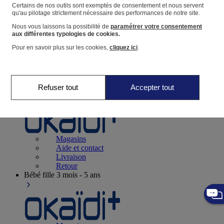
Suivre une commande
Certains de nos outils sont exemptés de consentement et nous servent
qu'au pilotage strictement nécessaire des performances de notre site.
Panier
Nous vous laissons la possibilité de
paramétrer votre consentement
Favoris
aux différentes typologies de cookies.
Pour en savoir plus sur les cookies,
cliquez ici
.
Refuser tout
Accepter tout
Naissance
0-12 mois
Magasins
Aide et contact
Livraison
Retour
Bébé fille
3 mois - 5 ans