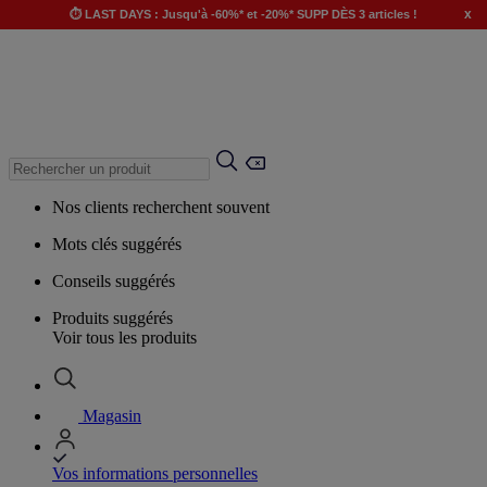
x
⏱️ LAST DAYS : Jusqu'à -60%* et -20%* SUPP DÈS 3 articles !
Nos clients recherchent souvent
Mots clés suggérés
Conseils suggérés
Produits suggérés
Voir tous les produits
Magasin
Vos informations personnelles