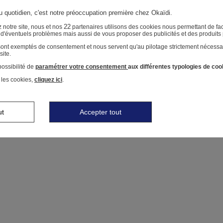
au quotidien, c'est notre préoccupation première chez Okaïdi.
22
 notre site, nous et nos
partenaires utilisons des cookies nous permettant de faci
r d'éventuels problèmes mais aussi de vous proposer des publicités et des produits
 sont exemptés de consentement et nous servent qu'au pilotage strictement nécessa
site.
ossibilité de
paramétrer votre consentement
aux différentes typologies de coo
 les cookies,
cliquez ici
.
ut
Accepter tout