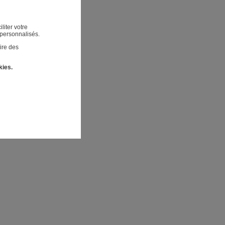
liter votre
 personnalisés.
ire des
kies.