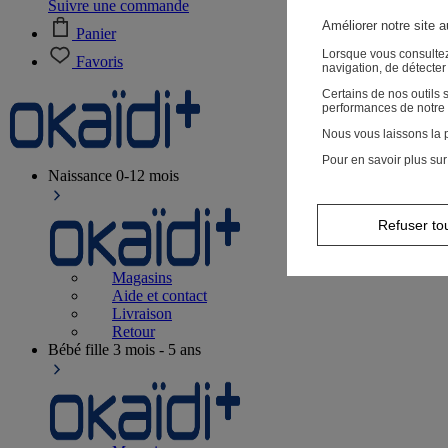
Suivre une commande
Améliorer notre site 
Panier
Lorsque vous consultez
Favoris
navigation, de détecte
Certains de nos outils
performances de notre 
Nous vous laissons la p
Pour en savoir plus sur
Naissance
0-12 mois
Refuser to
Magasins
Aide et contact
Livraison
Retour
Bébé fille
3 mois - 5 ans