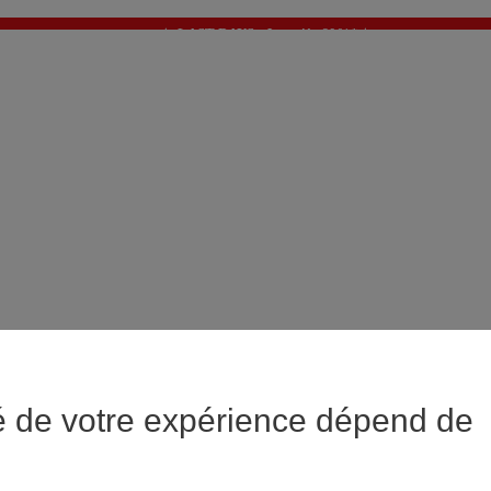
✨ LAST DAYS : Jusqu'à -60%* ✨
💙 1€* le 3ème article sur une sélection Été 💙
é de votre expérience dépend de