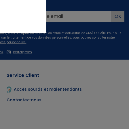
us
 -10%*
 votre
!
vant, vous acceptez de recevoir les offres et actualités de OKAÏDI OBAÏBI. Pour plus
s sur le traitement de vos données personnelles, vous pouvez consulter notre
ées personnelles.
issance
ok
Instagram
Service Client
Accès sourds et malentendants
Contactez-nous