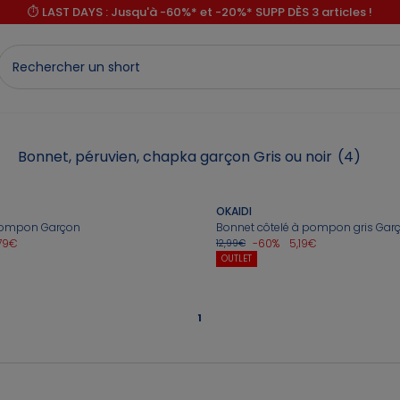
⏱️ LAST DAYS : Jusqu'à -60%* et -20%* SUPP DÈS 3 articles !
Bonnet, péruvien, chapka garçon Gris ou noir
(4)
OKAIDI
 pompon Garçon
Bonnet côtelé à pompon gris Gar
,79€
-60%
5,19€
12,99€
OUTLET
1