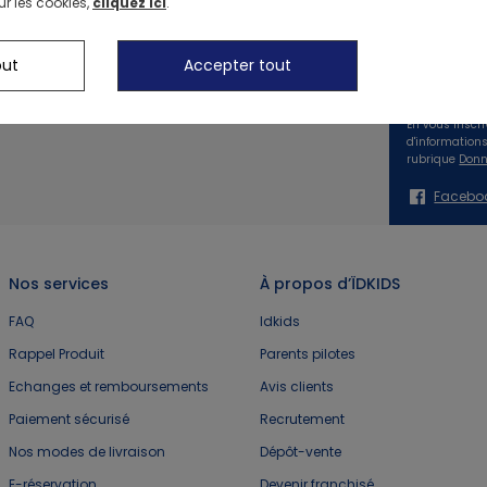
ur les cookies,
cliquez ici
.
Suivez no
Profitez de
dès 20€ sur
our
Nos actions solidaires
Nos Shorts
out
Accepter tout
première
commande 
Nos Robes
En vous inscri
d'information
rubrique
Donn
Nos Tenues Complètes
Chaussons de Na
Facebo
Nos services
À propos d’ÏDKIDS
FAQ
Idkids
Rappel Produit
Parents pilotes
Echanges et remboursements
Avis clients
Paiement sécurisé
Recrutement
Nos modes de livraison
Dépôt-vente
E-réservation
Devenir franchisé