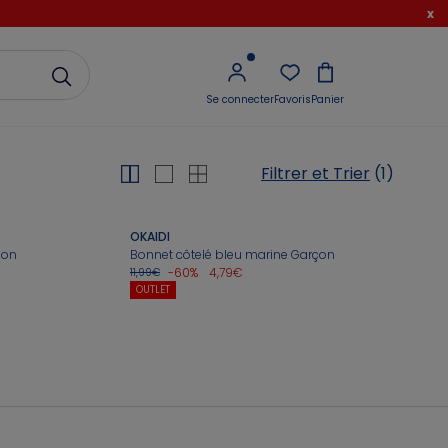
x
Se connecter
Favoris
Panier
Filtrer et Trier
(1)
OKAIDI
çon
Bonnet côtelé bleu marine Garçon
-60%
4,79€
11,99€
OUTLET