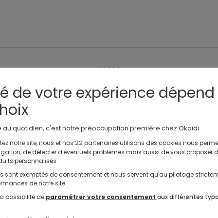
Les clients Okaidi donnent la note de
4.53 / 226
avis
té de votre expérience dépend
à la catégorie Bonnets, chapka
hoix
e au quotidien, c'est notre préoccupation première chez Okaïdi.
Short Gris
Manteau Gris
Bonnet Et Écharpe Bébé Garçon
Bonnet 
22
ez notre site, nous et nos
partenaires utilisons des cookies nous perme
avigation, de détecter d'éventuels problèmes mais aussi de vous proposer 
duits personnalisés.
ls sont exemptés de consentement et nous servent qu'au pilotage stricte
Livraison gratuite en magasin
Échange ou
rmances de notre site.
en 2 à 4 jours
pendant 60 jour
a possibilité de
paramétrer votre consentement
aux différentes typ