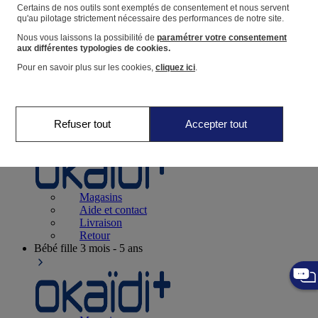
Suivre une commande
Certains de nos outils sont exemptés de consentement et nous servent
qu'au pilotage strictement nécessaire des performances de notre site.
Panier
Nous vous laissons la possibilité de
paramétrer votre consentement
Favoris
aux différentes typologies de cookies.
Pour en savoir plus sur les cookies,
cliquez ici
.
Refuser tout
Accepter tout
Naissance
0-12 mois
Magasins
Aide et contact
Livraison
Retour
Bébé fille
3 mois - 5 ans