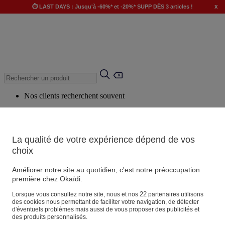
x
⏱️ LAST DAYS : Jusqu'à -60%* et -20%* SUPP DÈS 3 articles !
Nos clients recherchent souvent
Mots clés suggérés
Conseils suggérés
La qualité de votre expérience dépend de vos
Produits suggérés
choix
Voir tous les produits
Améliorer notre site au quotidien, c'est notre préoccupation
première chez Okaïdi.
Magasin
22
Lorsque vous consultez notre site, nous et nos
partenaires utilisons
des cookies nous permettant de faciliter votre navigation, de détecter
d'éventuels problèmes mais aussi de vous proposer des publicités et
des produits personnalisés.
Vos informations personnelles