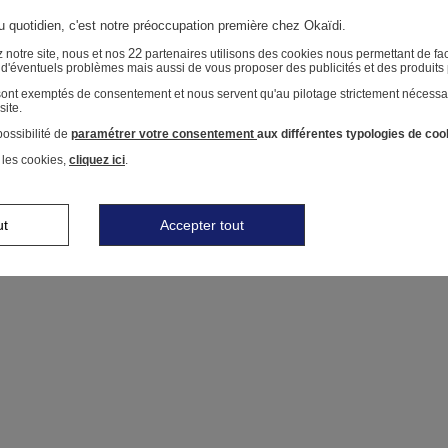
au quotidien, c'est notre préoccupation première chez Okaïdi.
22
 notre site, nous et nos
partenaires utilisons des cookies nous permettant de faci
r d'éventuels problèmes mais aussi de vous proposer des publicités et des produits
 sont exemptés de consentement et nous servent qu'au pilotage strictement nécessa
site.
ossibilité de
paramétrer votre consentement
aux différentes typologies de coo
 les cookies,
cliquez ici
.
ut
Accepter tout