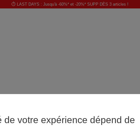
⏱️ LAST DAYS : Jusqu'à -60%* et -20%* SUPP DÈS 3 articles !
é de votre expérience dépend de