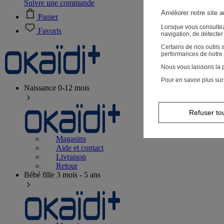
Suivre une commande
Améliorer notre site 
Panier
Lorsque vous consultez
Favoris
navigation, de détecte
Certains de nos outils
performances de notre 
Nous vous laissons la p
Pour en savoir plus sur
Naissance
0-12 mois
Refuser to
Magasins
Aide et contact
Livraison
Retour
Bébé fille
3 mois - 5 ans