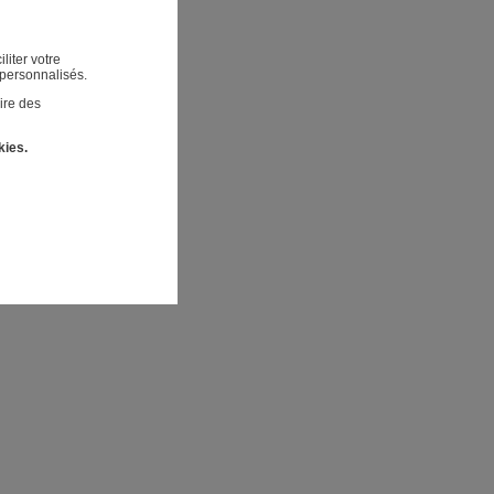
liter votre
 personnalisés.
ire des
kies.