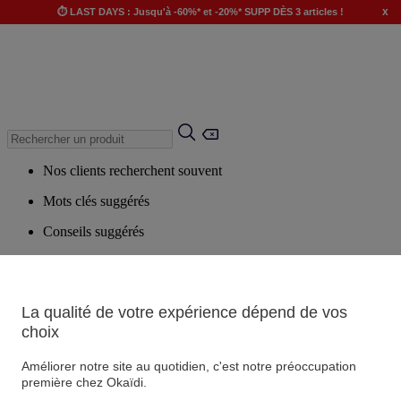
x
⏱️ LAST DAYS : Jusqu'à -60%* et -20%* SUPP DÈS 3 articles !
Nos clients recherchent souvent
Mots clés suggérés
Conseils suggérés
Produits suggérés
Voir tous les produits
La qualité de votre expérience dépend de vos
choix
Magasin
Améliorer notre site au quotidien, c'est notre préoccupation
première chez Okaïdi.
Vos informations personnelles