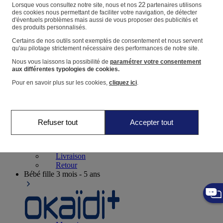
Suivre une commande
22
Lorsque vous consultez notre site, nous et nos
partenaires utilisons
des cookies nous permettant de faciliter votre navigation, de détecter
Panier
d'éventuels problèmes mais aussi de vous proposer des publicités et
des produits personnalisés.
Favoris
Certains de nos outils sont exemptés de consentement et nous servent
qu'au pilotage strictement nécessaire des performances de notre site.
Nous vous laissons la possibilité de
paramétrer votre consentement
aux différentes typologies de cookies.
Pour en savoir plus sur les cookies,
cliquez ici
.
Naissance
0-12 mois
Refuser tout
Accepter tout
Magasins
Aide et contact
Livraison
Retour
Bébé fille
3 mois - 5 ans