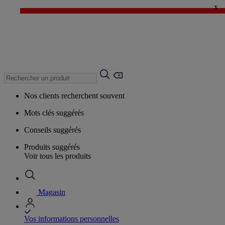
x
✨ LAST DAYS : Jusqu'à -60%* ✨
💙 1€* le 3ème article sur une sélection Été 💙
Nos clients recherchent souvent
Mots clés suggérés
Conseils suggérés
Produits suggérés
Voir tous les produits
Magasin
Vos informations personnelles