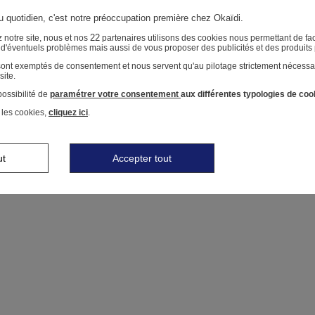
au quotidien, c'est notre préoccupation première chez Okaïdi.
22
 notre site, nous et nos
partenaires utilisons des cookies nous permettant de faci
r d'éventuels problèmes mais aussi de vous proposer des publicités et des produits
 sont exemptés de consentement et nous servent qu'au pilotage strictement nécessa
site.
ossibilité de
paramétrer votre consentement
aux différentes typologies de coo
 les cookies,
cliquez ici
.
ut
Accepter tout