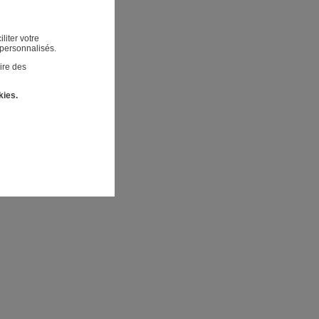
liter votre
 personnalisés.
ire des
kies.