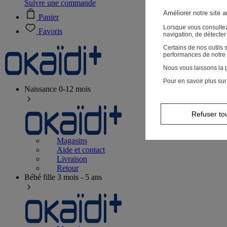
Suivre une commande
Améliorer notre site 
Panier
Lorsque vous consultez
Favoris
navigation, de détecte
Certains de nos outils
performances de notre 
Nous vous laissons la p
Pour en savoir plus sur
Naissance
0-12 mois
Refuser to
Magasins
Aide et contact
Livraison
Retour
Bébé fille
3 mois - 5 ans