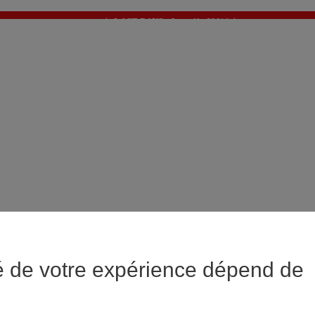
✨ LAST DAYS : Jusqu'à -60%* ✨
💙 1€* le 3ème article sur une sélection Été 💙
é de votre expérience dépend de