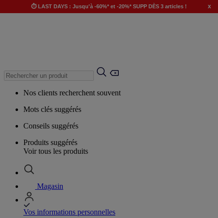
x
⏱️ LAST DAYS : Jusqu'à -60%* et -20%* SUPP DÈS 3 articles !
Nos clients recherchent souvent
Mots clés suggérés
Conseils suggérés
Produits suggérés
Voir tous les produits
Magasin
Vos informations personnelles