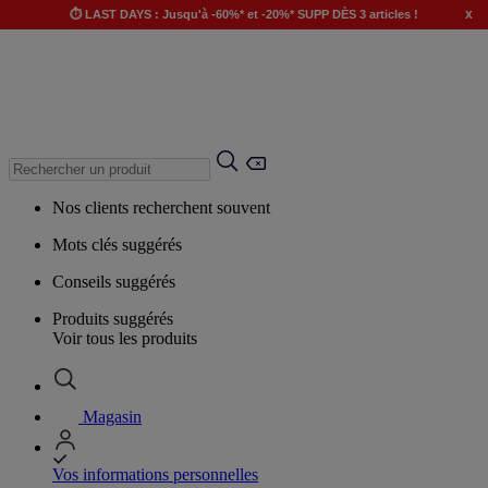
x
⏱️ LAST DAYS : Jusqu'à -60%* et -20%* SUPP DÈS 3 articles !
Nos clients recherchent souvent
Mots clés suggérés
Conseils suggérés
Produits suggérés
Voir tous les produits
Magasin
Vos informations personnelles