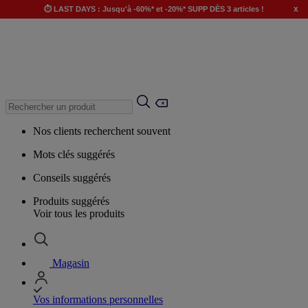
x
⏱️ LAST DAYS : Jusqu'à -60%* et -20%* SUPP DÈS 3 articles !
Nos clients recherchent souvent
Mots clés suggérés
Conseils suggérés
Produits suggérés
Voir tous les produits
Magasin
Vos informations personnelles