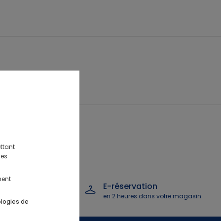
ttant
des
ment
 remboursement
E-réservation
s
en 2 heures dans votre magasin
ologies de