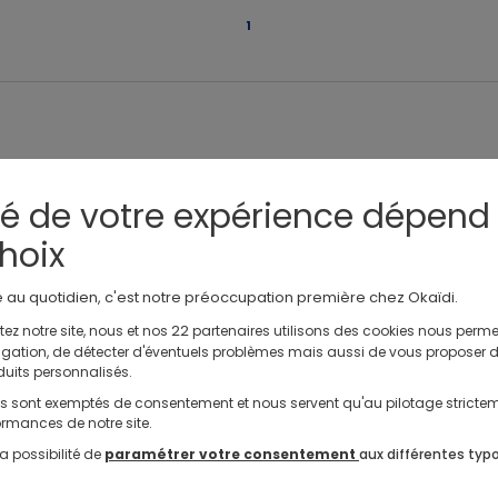
1
té de votre expérience dépend
hoix
e au quotidien, c'est notre préoccupation première chez Okaïdi.
Les clients Okaidi donnent la note de
4.83 / 8
avis
à la catégorie Dujardin
22
ez notre site, nous et nos
partenaires utilisons des cookies nous perme
avigation, de détecter d'éventuels problèmes mais aussi de vous proposer 
duits personnalisés.
ls sont exemptés de consentement et nous servent qu'au pilotage stricte
Livraison gratuite en magasin
Échange ou
rmances de notre site.
en 2 à 4 jours
pendant 60 jour
a possibilité de
paramétrer votre consentement
aux différentes typ