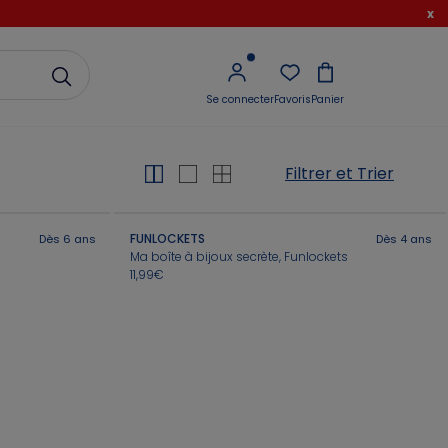
x
Se connecter
Favoris
Panier
Filtrer et Trier
FUNLOCKETS
Dès 6 ans
Dès 4 ans
Ma boîte à bijoux secrète, Funlockets
11,99€