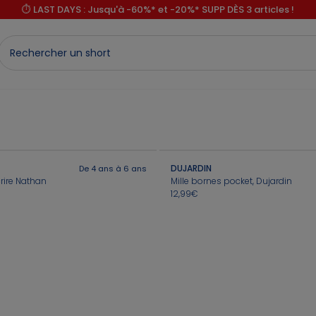
⏱️ LAST DAYS : Jusqu'à -60%* et -20%* SUPP DÈS 3 articles !
DUJARDIN
De 4 ans à 6 ans
rire Nathan
Mille bornes pocket, Dujardin
12,99€