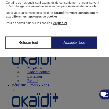
Suivre une commande
Certains de nos outils sont exemptés de consentement et nous servent
qu'au pilotage strictement nécessaire des performances de notre site.
Panier
Nous vous laissons la possibilité de
paramétrer votre consentement
Favoris
aux différentes typologies de cookies.
Pour en savoir plus sur les cookies,
cliquez ici
.
Refuser tout
Accepter tout
Naissance
0-12 mois
Magasins
Aide et contact
Livraison
Retour
Bébé fille
3 mois - 5 ans