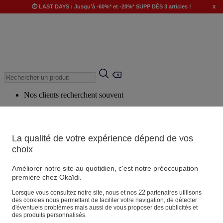
x
⏱️ LAST DAYS : Jusqu'à -60%* et -20%* SUPP DÈS 3 articles !
Nos clients recherchent souvent
Mots clés suggérés
Conseils suggérés
La qualité de votre expérience dépend de vos
Produits suggérés
choix
Voir tous les produits
Améliorer notre site au quotidien, c'est notre préoccupation
première chez Okaïdi.
Magasin
22
Lorsque vous consultez notre site, nous et nos
partenaires utilisons
des cookies nous permettant de faciliter votre navigation, de détecter
d'éventuels problèmes mais aussi de vous proposer des publicités et
des produits personnalisés.
Vos informations personnelles