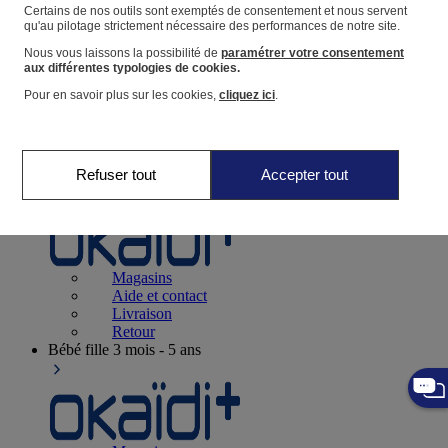
Suivre une commande
Certains de nos outils sont exemptés de consentement et nous servent
qu'au pilotage strictement nécessaire des performances de notre site.
Panier
Nous vous laissons la possibilité de
paramétrer votre consentement
Favoris
aux différentes typologies de cookies.
Pour en savoir plus sur les cookies,
cliquez ici
.
Refuser tout
Accepter tout
Naissance
0-12 mois
Magasins
Aide et contact
Livraison
Retour
Bébé fille
3 mois - 5 ans