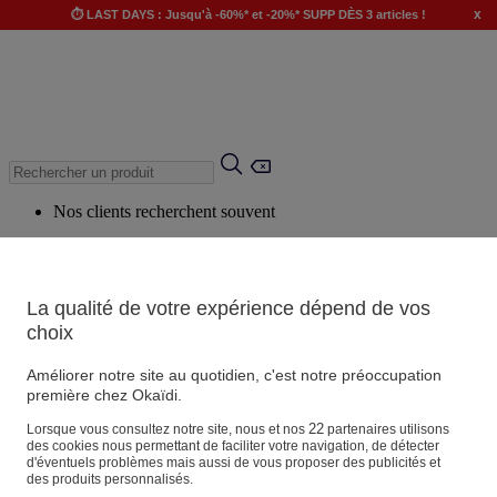
x
⏱️ LAST DAYS : Jusqu'à -60%* et -20%* SUPP DÈS 3 articles !
Nos clients recherchent souvent
Mots clés suggérés
Conseils suggérés
La qualité de votre expérience dépend de vos
Produits suggérés
choix
Voir tous les produits
Améliorer notre site au quotidien, c'est notre préoccupation
première chez Okaïdi.
Magasin
22
Lorsque vous consultez notre site, nous et nos
partenaires utilisons
des cookies nous permettant de faciliter votre navigation, de détecter
d'éventuels problèmes mais aussi de vous proposer des publicités et
des produits personnalisés.
Vos informations personnelles