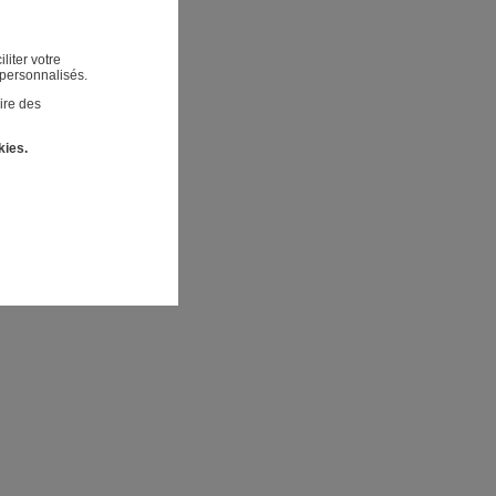
liter votre
 personnalisés.
ire des
kies.