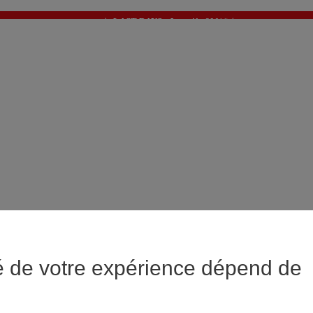
✨ LAST DAYS : Jusqu'à -60%* ✨
💙 1€* le 3ème article sur une sélection Été 💙
é de votre expérience dépend de