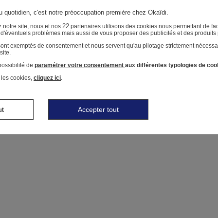
au quotidien, c'est notre préoccupation première chez Okaïdi.
22
 notre site, nous et nos
partenaires utilisons des cookies nous permettant de faci
r d'éventuels problèmes mais aussi de vous proposer des publicités et des produits
 sont exemptés de consentement et nous servent qu'au pilotage strictement nécessa
site.
ossibilité de
paramétrer votre consentement
aux différentes typologies de coo
 les cookies,
cliquez ici
.
ut
Accepter tout