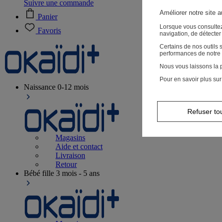
Suivre une commande
Améliorer notre site 
Panier
Lorsque vous consultez
Favoris
navigation, de détecte
Certains de nos outils
performances de notre 
Nous vous laissons la p
Pour en savoir plus sur
Naissance
0-12 mois
Refuser to
Magasins
Aide et contact
Livraison
Retour
Bébé fille
3 mois - 5 ans