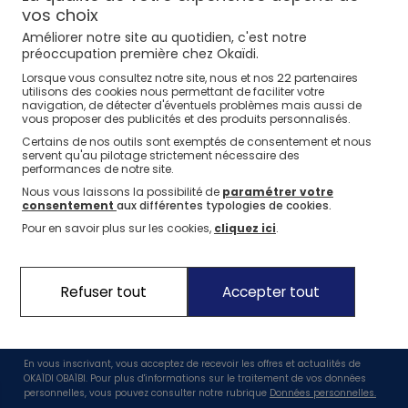
⏱️ Last days
Nos conseils
Nos conseils
1€* le 3ème article
Nos marques
Nos sélections
Jusqu'à -60%*
sur une sélection Été
vos choix
Améliorer notre site au quotidien, c'est notre
La marque Okaïdi
Nos sélections
Nos sélections
Nos conseils
préoccupation première chez Okaïdi.
Jeux sportifs
22
Lorsque vous consultez notre site, nous et nos
partenaires
Nos engagements
Nos conseils
Nos conseils
utilisons des cookies nous permettant de faciliter votre
Nos Pantalons & Leggings
Nos Pantalons
J'en profite
J'en profite
navigation, de détecter d'éventuels problèmes mais aussi de
Nos engagements pour l'environnement
vous proposer des publicités et des produits personnalisés.
Nos actions solidaires
Certains de nos outils sont exemptés de consentement et nous
Nouvelle Collection
J'en profite
servent qu'au pilotage strictement nécessaire des
performances de notre site.
Idées Cadeaux Naissance
Nouvelle collection
J'en profite
J'en profite
Nous vous laissons la possibilité de
paramétrer votre
consentement
aux différentes typologies de cookies.
Suivez nous
Pour en savoir plus sur les cookies,
cliquez ici
.
Profitez de -10%* dès 20€ sur votre première commande !
Refuser tout
Accepter tout
En vous inscrivant, vous acceptez de recevoir les offres et actualités de
OKAÏDI OBAÏBI. Pour plus d'informations sur le traitement de vos données
personnelles, vous pouvez consulter notre rubrique
Données personnelles.