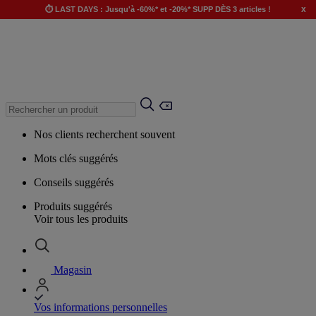
x
⏱️ LAST DAYS : Jusqu'à -60%* et -20%* SUPP DÈS 3 articles !
Nos clients recherchent souvent
Mots clés suggérés
Conseils suggérés
Produits suggérés
Voir tous les produits
Magasin
Vos informations personnelles