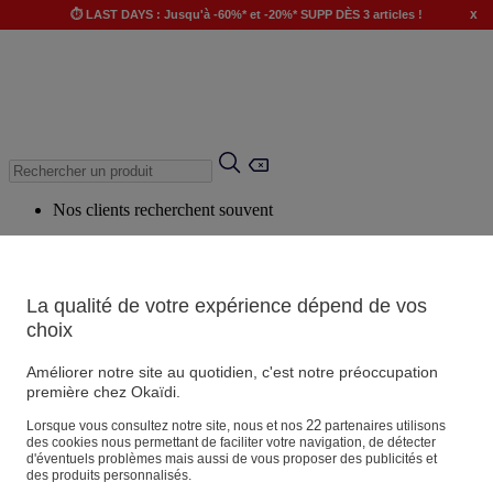
x
⏱️ LAST DAYS : Jusqu'à -60%* et -20%* SUPP DÈS 3 articles !
Nos clients recherchent souvent
Mots clés suggérés
Conseils suggérés
La qualité de votre expérience dépend de vos
Produits suggérés
choix
Voir tous les produits
Améliorer notre site au quotidien, c'est notre préoccupation
première chez Okaïdi.
Magasin
22
Lorsque vous consultez notre site, nous et nos
partenaires utilisons
des cookies nous permettant de faciliter votre navigation, de détecter
d'éventuels problèmes mais aussi de vous proposer des publicités et
des produits personnalisés.
Vos informations personnelles