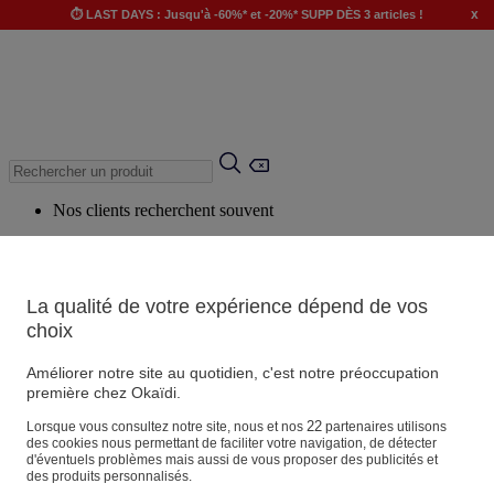
x
⏱️ LAST DAYS : Jusqu'à -60%* et -20%* SUPP DÈS 3 articles !
Nos clients recherchent souvent
Mots clés suggérés
Conseils suggérés
La qualité de votre expérience dépend de vos
Produits suggérés
choix
Voir tous les produits
Améliorer notre site au quotidien, c'est notre préoccupation
première chez Okaïdi.
Magasin
22
Lorsque vous consultez notre site, nous et nos
partenaires utilisons
des cookies nous permettant de faciliter votre navigation, de détecter
d'éventuels problèmes mais aussi de vous proposer des publicités et
des produits personnalisés.
Vos informations personnelles