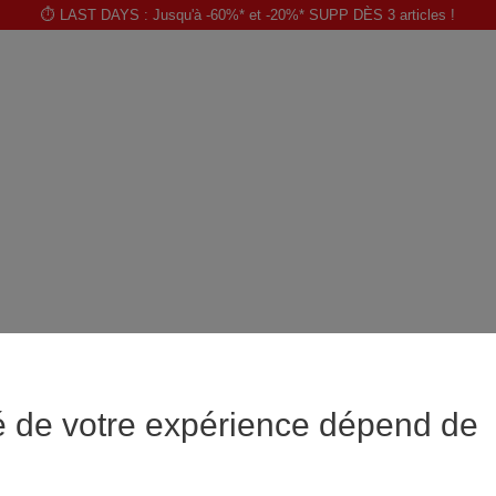
⏱️ LAST DAYS : Jusqu'à -60%* et -20%* SUPP DÈS 3 articles !
é de votre expérience dépend de