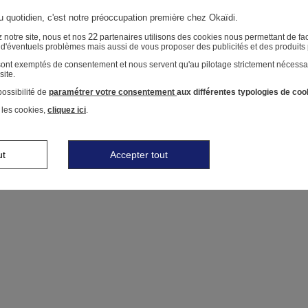
au quotidien, c'est notre préoccupation première chez Okaïdi.
22
 notre site, nous et nos
partenaires utilisons des cookies nous permettant de faci
r d'éventuels problèmes mais aussi de vous proposer des publicités et des produits
 sont exemptés de consentement et nous servent qu'au pilotage strictement nécessa
site.
ossibilité de
paramétrer votre consentement
aux différentes typologies de coo
 les cookies,
cliquez ici
.
ut
Accepter tout