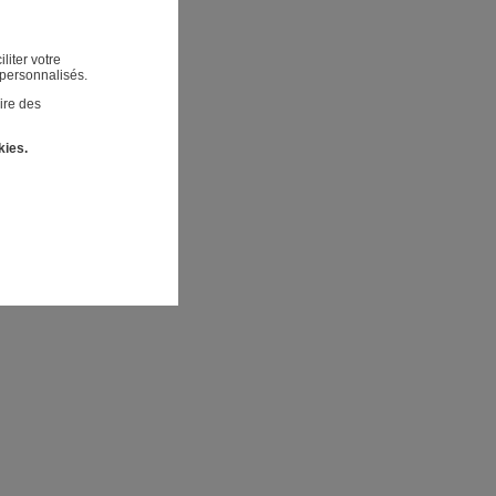
liter votre
 personnalisés.
ire des
kies.