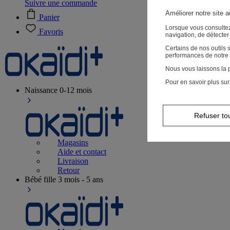
Suivre une commande
Améliorer notre site 
Panier
Lorsque vous consultez
Favoris
navigation, de détecte
Certains de nos outils
performances de notre 
Nous vous laissons la p
Pour en savoir plus sur
Naissance
0-12 mois
Refuser to
Magasins
Aide et contact
Livraison
Retour
Bébé fille
3 mois - 5 ans