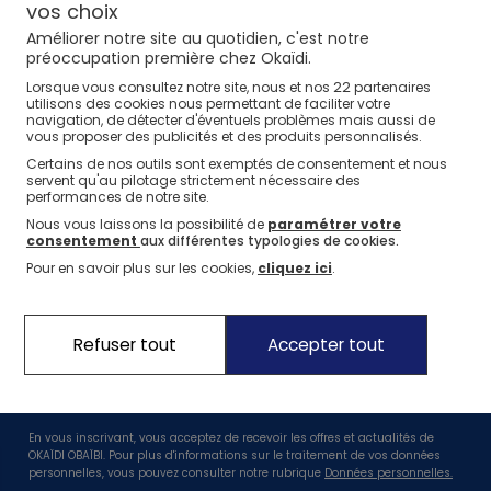
⏱️ Last days
Nos conseils
Nos conseils
1€* le 3ème article
Nos marques
Nos sélections
vos choix
Jusqu'à -60%*
sur une sélection Été
Améliorer notre site au quotidien, c'est notre
La marque Okaïdi
Nos sélections
Nos sélections
Nos conseils
préoccupation première chez Okaïdi.
Jeux sportifs
22
Lorsque vous consultez notre site, nous et nos
partenaires
Nos engagements
Nos conseils
Nos conseils
utilisons des cookies nous permettant de faciliter votre
navigation, de détecter d'éventuels problèmes mais aussi de
Nos Pantalons & Leggings
Nos Pantalons
J'en profite
J'en profite
Nos engagements pour l'environnement
vous proposer des publicités et des produits personnalisés.
Certains de nos outils sont exemptés de consentement et nous
Nos actions solidaires
Nouvelle Collection
J'en profite
servent qu'au pilotage strictement nécessaire des
performances de notre site.
Idées Cadeaux Naissance
Nouvelle collection
J'en profite
J'en profite
Nous vous laissons la possibilité de
paramétrer votre
consentement
aux différentes typologies de cookies.
Suivez nous
Pour en savoir plus sur les cookies,
cliquez ici
.
Profitez de -10%* dès 20€ sur votre première commande !
Refuser tout
Accepter tout
En vous inscrivant, vous acceptez de recevoir les offres et actualités de
OKAÏDI OBAÏBI. Pour plus d'informations sur le traitement de vos données
personnelles, vous pouvez consulter notre rubrique
Données personnelles.