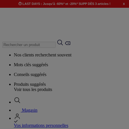
x
⏱️ LAST DAYS : Jusqu'à -60%* et -20%* SUPP DÈS 3 articles !
Nos clients recherchent souvent
Mots clés suggérés
Conseils suggérés
Produits suggérés
Voir tous les produits
Magasin
Vos informations personnelles