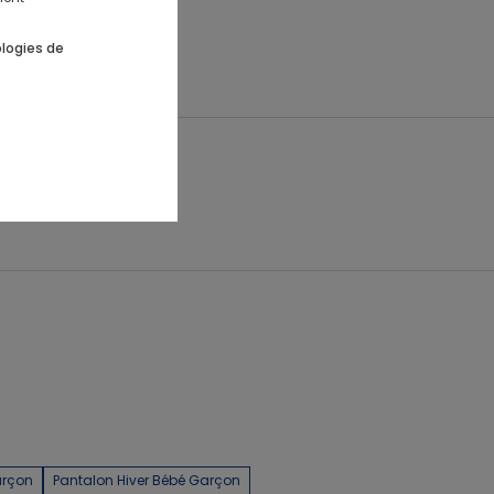
ologies de
arçon
Pantalon Hiver Bébé Garçon