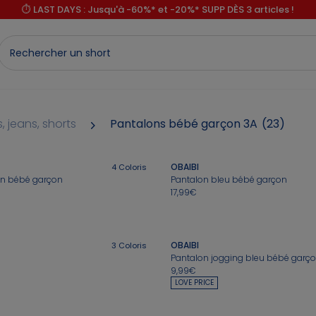
⏱️ LAST DAYS : Jusqu'à -60%* et -20%* SUPP DÈS 3 articles !
, jeans, shorts
Pantalons bébé garçon 3A
(23)
OBAIBI
4
Coloris
on bébé garçon
Pantalon bleu bébé garçon
17,99€
OBAIBI
3
Coloris
Pantalon jogging bleu bébé garç
9,99€
LOVE PRICE