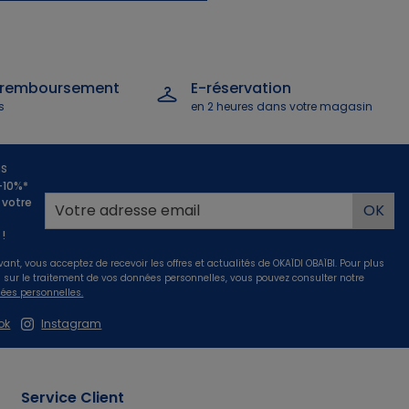
 remboursement
E-réservation
s
en 2 heures dans votre magasin
us
 -10%*
 votre
!
vant, vous acceptez de recevoir les offres et actualités de OKAÏDI OBAÏBI. Pour plus
s sur le traitement de vos données personnelles, vous pouvez consulter notre
ées personnelles.
ok
Instagram
Service Client