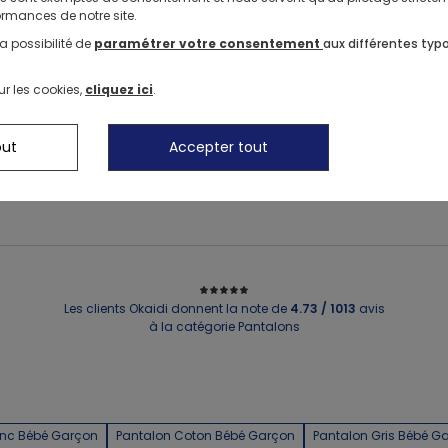
rmances de notre site.
a possibilité de
paramétrer votre consentement
aux différentes typ
1
ur les cookies,
cliquez ici
.
out
Accepter tout
Les clients Okaidi donnent la note de
4.73 / 1013
avis
à la catégorie Pantalons
anc Bébé Garçon
Pantalon Coton Bébé Garçon
Pantalon Gris Bébé G