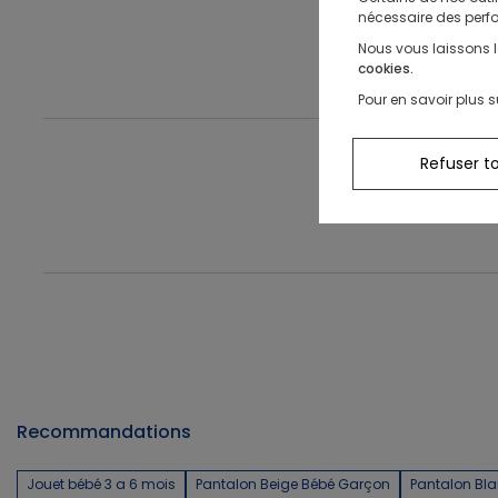
nécessaire des perfo
Nous vous laissons l
cookies.
Pour en savoir plus s
Refuser t
Recommandations
Jouet bébé 3 a 6 mois
Pantalon Beige Bébé Garçon
Pantalon Bl