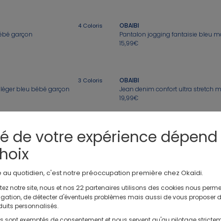
OBAIBI
4
Coloris
Nos Shorts
bébé garçon
15,99€
Nos Robes
Nos Tenues Complètes
Chaussons de Na
OBAIBI
3
Coloris
 léger bleu bébé garçon
19,99€
té de votre expérience dépend
OBAIBI
3
Coloris
oton fantaisie bleu bébé garçon
Pantalon à pinces bleu bébé gar
hoix
19,99€
e au quotidien, c'est notre préoccupation première chez Okaïdi.
22
ez notre site, nous et nos
partenaires utilisons des cookies nous perme
OBAIBI
avigation, de détecter d'éventuels problèmes mais aussi de vous proposer 
Pantalon velours fantaisie à revers bleu bébé garçon
duits personnalisés.
15,99€
ls sont exemptés de consentement et nous servent qu'au pilotage stricte