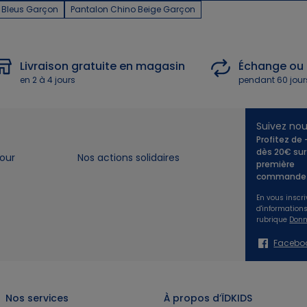
 Bleus Garçon
Pantalon Chino Beige Garçon
Livraison gratuite en magasin
Échange ou
en 2 à 4 jours
pendant 60 jour
Suivez no
Profitez de
dès 20€ sur
our
Nos actions solidaires
première
commande 
En vous inscri
d'information
rubrique
Donn
Facebo
Nos services
À propos d’ÏDKIDS