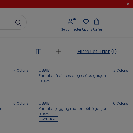
x
Se connecter
Favoris
Panier
Filtrer et Trier
(1)
OBAIBI
4
Coloris
2
Coloris
Pantalon à pinces beige bébé garçon
19,99€
OBAIBI
6
Coloris
6
Coloris
on
Pantalon jogging marron bébé garçon
9,99€
LOVE PRICE