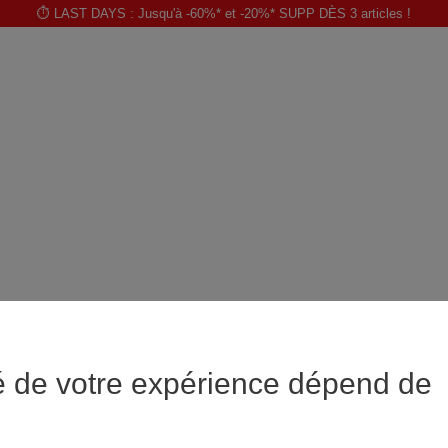
⏱️ LAST DAYS : Jusqu'à -60%* et -20%* SUPP DÈS 3 articles !
é de votre expérience dépend de