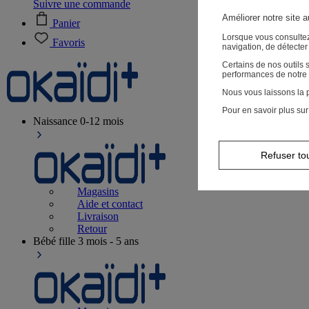
Suivre une commande
Améliorer notre site 
Panier
Lorsque vous consultez
Favoris
navigation, de détecte
Certains de nos outils
performances de notre 
Nous vous laissons la p
Pour en savoir plus sur
Naissance
0-12 mois
Refuser to
Magasins
Aide et contact
Livraison
Retour
Bébé fille
3 mois - 5 ans