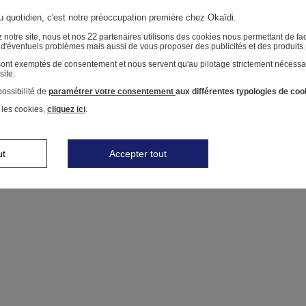
au quotidien, c'est notre préoccupation première chez Okaïdi.
22
 notre site, nous et nos
partenaires utilisons des cookies nous permettant de faci
r d'éventuels problèmes mais aussi de vous proposer des publicités et des produits
 sont exemptés de consentement et nous servent qu'au pilotage strictement nécessa
site.
ossibilité de
paramétrer votre consentement
aux différentes typologies de coo
 les cookies,
cliquez ici
.
ut
Accepter tout