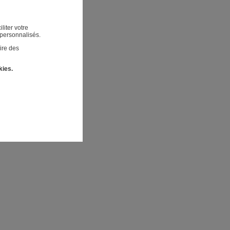
liter votre
 personnalisés.
ire des
kies.