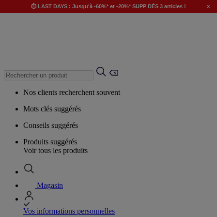
x
⏱️ LAST DAYS : Jusqu'à -60%* et -20%* SUPP DÈS 3 articles !
Nos clients recherchent souvent
Mots clés suggérés
Conseils suggérés
Produits suggérés
Voir tous les produits
Magasin
Vos informations personnelles