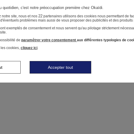
au quotidien, c'est notre préoccupation première chez Okaïdi.
22
 notre site, nous et nos
partenaires utilisons des cookies nous permettant de faci
r d'éventuels problèmes mais aussi de vous proposer des publicités et des produits
 sont exemptés de consentement et nous servent qu'au pilotage strictement nécessa
site.
ossibilité de
paramétrer votre consentement
aux différentes typologies de coo
 les cookies,
cliquez ici
.
ut
Accepter tout