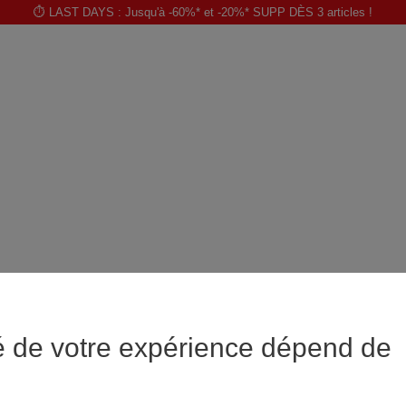
⏱️ LAST DAYS : Jusqu'à -60%* et -20%* SUPP DÈS 3 articles !
é de votre expérience dépend de