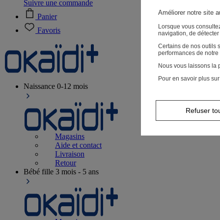
Suivre une commande
Améliorer notre site 
Panier
Lorsque vous consultez
Favoris
navigation, de détecte
Certains de nos outils
performances de notre 
Nous vous laissons la p
Pour en savoir plus sur
Naissance
0-12 mois
Refuser to
Magasins
Aide et contact
Livraison
Retour
Bébé fille
3 mois - 5 ans