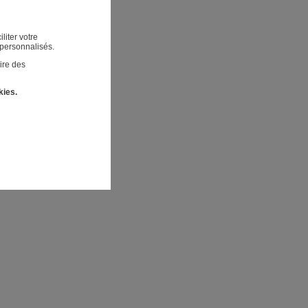
liter votre
 personnalisés.
ire des
kies.