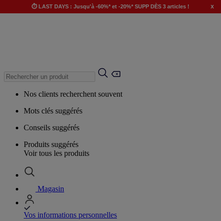
x
⏱️ LAST DAYS : Jusqu'à -60%* et -20%* SUPP DÈS 3 articles !
Nos clients recherchent souvent
Mots clés suggérés
Conseils suggérés
Produits suggérés
Voir tous les produits
Magasin
Vos informations personnelles