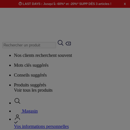
x
⏱️ LAST DAYS : Jusqu'à -60%* et -20%* SUPP DÈS 3 articles !
Nos clients recherchent souvent
Mots clés suggérés
Conseils suggérés
Produits suggérés
Voir tous les produits
Magasin
Vos informations personnelles