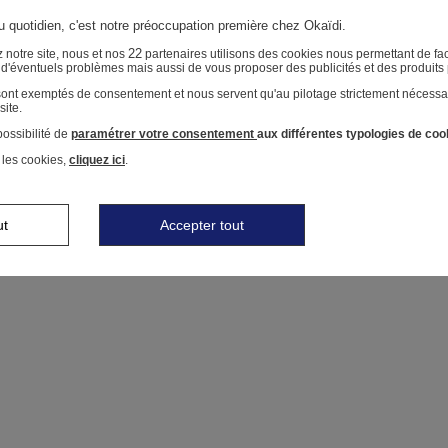
au quotidien, c'est notre préoccupation première chez Okaïdi.
22
 notre site, nous et nos
partenaires utilisons des cookies nous permettant de faci
r d'éventuels problèmes mais aussi de vous proposer des publicités et des produits
 sont exemptés de consentement et nous servent qu'au pilotage strictement nécessa
site.
ossibilité de
paramétrer votre consentement
aux différentes typologies de coo
 les cookies,
cliquez ici
.
ut
Accepter tout