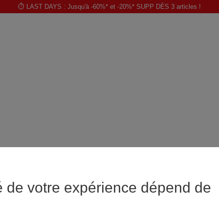
⏱️ LAST DAYS : Jusqu'à -60%* et -20%* SUPP DÈS 3 articles !
é de votre expérience dépend de