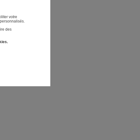
liter votre
 personnalisés.
ire des
kies.