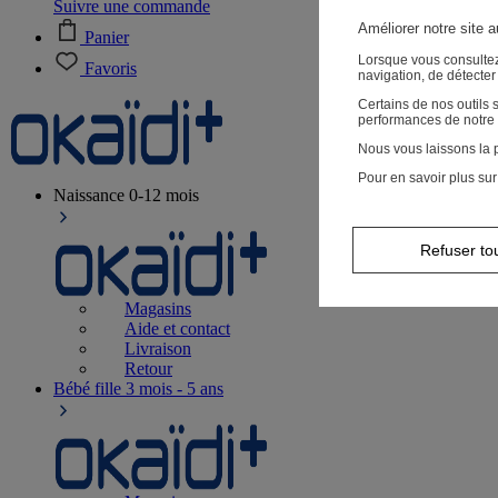
Suivre une commande
Améliorer notre site 
Panier
Lorsque vous consultez
Favoris
navigation, de détecte
Certains de nos outils
performances de notre 
Nous vous laissons la p
Pour en savoir plus sur
Naissance
0-12 mois
Refuser to
Magasins
Aide et contact
Livraison
Retour
Bébé fille
3 mois - 5 ans