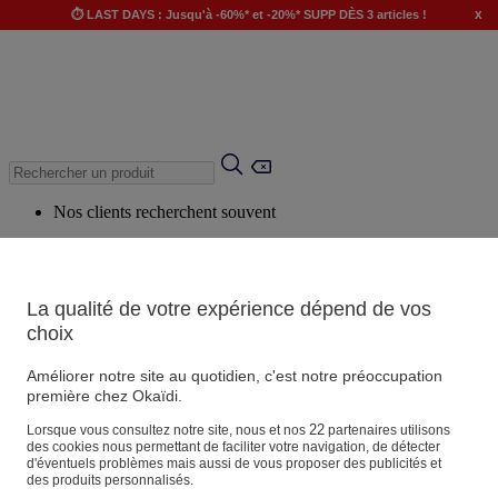
x
⏱️ LAST DAYS : Jusqu'à -60%* et -20%* SUPP DÈS 3 articles !
Nos clients recherchent souvent
Mots clés suggérés
Conseils suggérés
La qualité de votre expérience dépend de vos
Produits suggérés
choix
Voir tous les produits
Améliorer notre site au quotidien, c'est notre préoccupation
première chez Okaïdi.
Magasin
22
Lorsque vous consultez notre site, nous et nos
partenaires utilisons
des cookies nous permettant de faciliter votre navigation, de détecter
d'éventuels problèmes mais aussi de vous proposer des publicités et
des produits personnalisés.
Vos informations personnelles