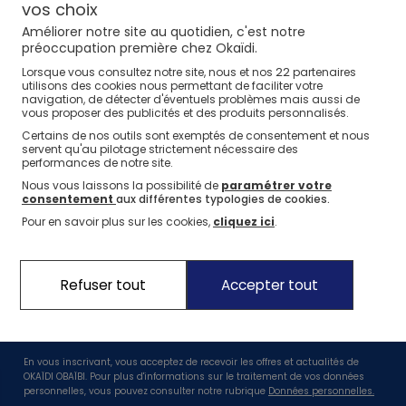
⏱️ Last days
Nos conseils
Nos conseils
1€* le 3ème article
Nos marques
Nos sélections
vos choix
Jusqu'à -60%*
sur une sélection Été
Améliorer notre site au quotidien, c'est notre
La marque Okaïdi
Nos sélections
Nos sélections
Nos conseils
préoccupation première chez Okaïdi.
Jeux sportifs
22
Lorsque vous consultez notre site, nous et nos
partenaires
Nos engagements
Nos conseils
Nos conseils
utilisons des cookies nous permettant de faciliter votre
navigation, de détecter d'éventuels problèmes mais aussi de
Nos Pantalons & Leggings
Nos Pantalons
J'en profite
J'en profite
Nos engagements pour l'environnement
vous proposer des publicités et des produits personnalisés.
Certains de nos outils sont exemptés de consentement et nous
Nos actions solidaires
Nouvelle Collection
J'en profite
servent qu'au pilotage strictement nécessaire des
performances de notre site.
Idées Cadeaux Naissance
Nouvelle collection
J'en profite
J'en profite
Nous vous laissons la possibilité de
paramétrer votre
consentement
aux différentes typologies de cookies.
Suivez nous
Pour en savoir plus sur les cookies,
cliquez ici
.
Profitez de -10%* dès 20€ sur votre première commande !
Refuser tout
Accepter tout
En vous inscrivant, vous acceptez de recevoir les offres et actualités de
OKAÏDI OBAÏBI. Pour plus d'informations sur le traitement de vos données
personnelles, vous pouvez consulter notre rubrique
Données personnelles.