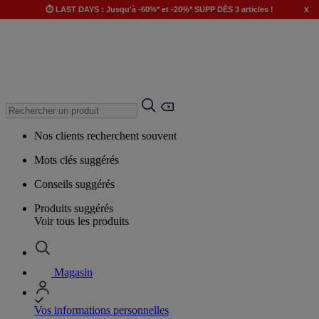
x
⏱️ LAST DAYS : Jusqu'à -60%* et -20%* SUPP DÈS 3 articles !
Nos clients recherchent souvent
Mots clés suggérés
Conseils suggérés
Produits suggérés
Voir tous les produits
Magasin
Vos informations personnelles