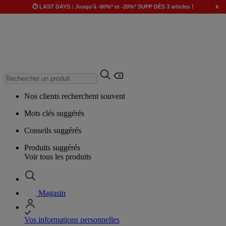
x
⏱️ LAST DAYS : Jusqu'à -60%* et -20%* SUPP DÈS 3 articles !
Nos clients recherchent souvent
Mots clés suggérés
Conseils suggérés
Produits suggérés
Voir tous les produits
Magasin
Vos informations personnelles