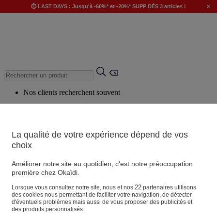
x
⏱️ LAST DAYS : Jusqu'à -60%* et -20%* SUPP DÈS 3 articles !
Nos clients recherchent souvent
Mots clés suggérés
Conseils suggérés
La qualité de votre expérience dépend de vos
Produits suggérés
choix
Voir tous les produits
Améliorer notre site au quotidien, c'est notre préoccupation
première chez Okaïdi.
Magasin
22
Lorsque vous consultez notre site, nous et nos
partenaires utilisons
des cookies nous permettant de faciliter votre navigation, de détecter
d'éventuels problèmes mais aussi de vous proposer des publicités et
des produits personnalisés.
Vos informations personnelles