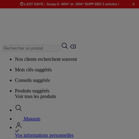
x
⏱️ LAST DAYS : Jusqu'à -60%* et -20%* SUPP DÈS 3 articles !
Nos clients recherchent souvent
Mots clés suggérés
Conseils suggérés
Produits suggérés
Voir tous les produits
Magasin
Vos informations personnelles