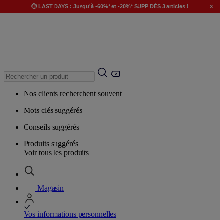
x
⏱️ LAST DAYS : Jusqu'à -60%* et -20%* SUPP DÈS 3 articles !
Nos clients recherchent souvent
Mots clés suggérés
Conseils suggérés
Produits suggérés
Voir tous les produits
Magasin
Vos informations personnelles