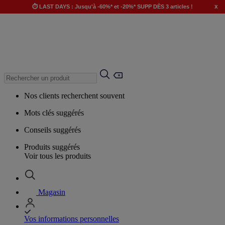
x
⏱️ LAST DAYS : Jusqu'à -60%* et -20%* SUPP DÈS 3 articles !
Nos clients recherchent souvent
Mots clés suggérés
Conseils suggérés
Produits suggérés
Voir tous les produits
Magasin
Vos informations personnelles