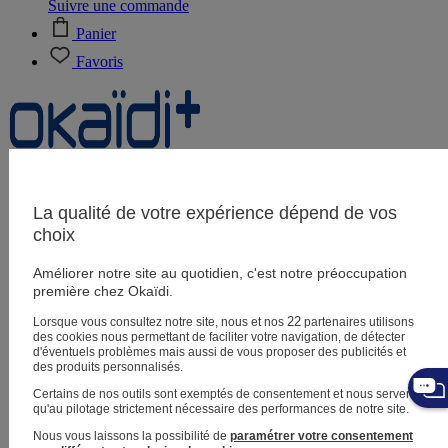
Suivre une commande
Panier
Favoris
Naissance
0-12 mois
La qualité de votre expérience dépend de vos
choix
Améliorer notre site au quotidien, c'est notre préoccupation
Magasins
première chez Okaïdi.
Aide et contact
Livraison
22
Lorsque vous consultez notre site, nous et nos
partenaires utilisons
Retour
des cookies nous permettant de faciliter votre navigation, de détecter
Bébé fille
3 mois - 5 ans
d'éventuels problèmes mais aussi de vous proposer des publicités et
des produits personnalisés.
Certains de nos outils sont exemptés de consentement et nous servent
qu'au pilotage strictement nécessaire des performances de notre site.
Nous vous laissons la possibilité de
paramétrer votre consentement