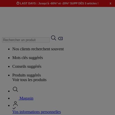
x
⏱️ LAST DAYS : Jusqu'à -60%* et -20%* SUPP DÈS 3 articles !
Nos clients recherchent souvent
Mots clés suggérés
Conseils suggérés
Produits suggérés
Voir tous les produits
Magasin
Vos informations personnelles