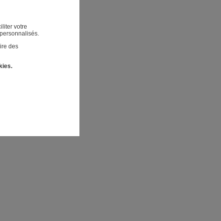
liter votre
 personnalisés.
ire des
kies.