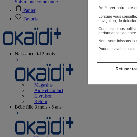
Suivre une commande
Améliorer notre site 
Panier
Lorsque vous consultez
Favoris
navigation, de détecte
Certains de nos outils
performances de notre 
Nous vous laissons la p
Pour en savoir plus sur
Naissance
0-12 mois
Refuser to
Magasins
Aide et contact
Livraison
Retour
Bébé fille
3 mois - 5 ans