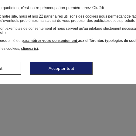
au quotidien, c'est notre préoccupation première chez Okaïdi.
22
 notre site, nous et nos
partenaires utilisons des cookies nous permettant de faci
r d'éventuels problèmes mais aussi de vous proposer des publicités et des produits
 sont exemptés de consentement et nous servent qu'au pilotage strictement nécessa
site.
ossibilité de
paramétrer votre consentement
aux différentes typologies de coo
 les cookies,
cliquez ici
.
ut
Accepter tout