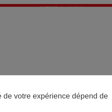
✨ LAST DAYS : Jusqu'à -60%* ✨
💙 1€* le 3ème article sur une sélection Été 💙
é de votre expérience dépend de