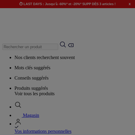
x
⏱️ LAST DAYS : Jusqu'à -60%* et -20%* SUPP DÈS 3 articles !
Nos clients recherchent souvent
Mots clés suggérés
Conseils suggérés
Produits suggérés
Voir tous les produits
Magasin
Vos informations personnelles