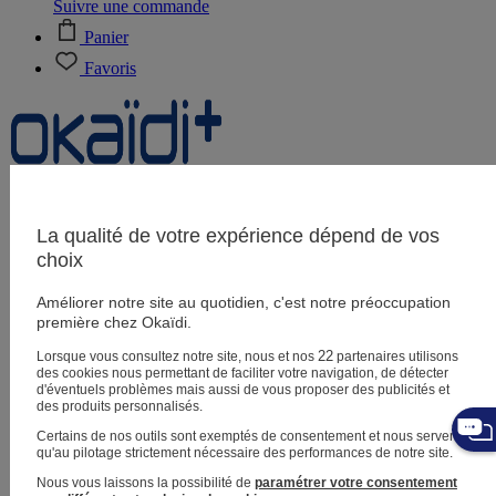
Suivre une commande
Panier
Favoris
Naissance
0-12 mois
La qualité de votre expérience dépend de vos
choix
Améliorer notre site au quotidien, c'est notre préoccupation
Magasins
première chez Okaïdi.
Aide et contact
Livraison
22
Lorsque vous consultez notre site, nous et nos
partenaires utilisons
Retour
des cookies nous permettant de faciliter votre navigation, de détecter
Bébé fille
3 mois - 5 ans
d'éventuels problèmes mais aussi de vous proposer des publicités et
des produits personnalisés.
Certains de nos outils sont exemptés de consentement et nous servent
qu'au pilotage strictement nécessaire des performances de notre site.
Nous vous laissons la possibilité de
paramétrer votre consentement